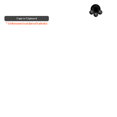
Copy to Clipboard
* Unknown/outdated talents